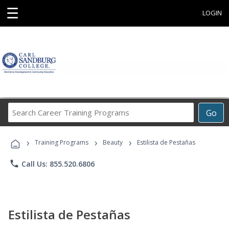
☰
LOGIN
Search
Go
Career
Training
›
›
›
Programs
Training Programs
Beauty
Estilista de Pestañas
phone
Call Us: 855.520.6806
Estilista de Pestañas