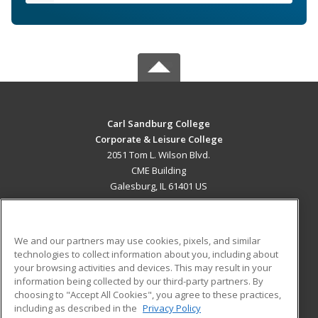
Carl Sandburg College
Corporate & Leisure College
2051 Tom L. Wilson Blvd.
CME Building
Galesburg, IL 61401 US
MAIN CONTENT
Career Training
We and our partners may use cookies, pixels, and similar
technologies to collect information about you, including about
ADDITIONAL RESOURCES
your browsing activities and devices. This may result in your
information being collected by our third-party partners. By
Military
Student Blog
choosing to "Accept All Cookies", you agree to these practices,
Financial Assistance
including as described in the
Privacy Policy
Help