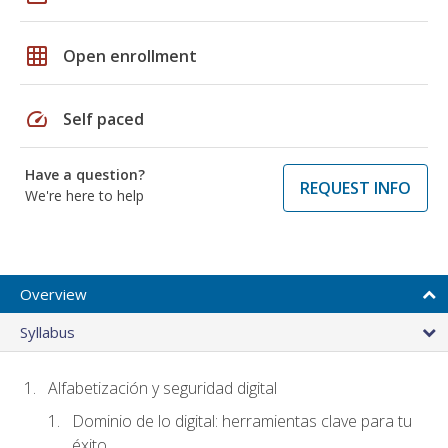
grid_on
Open enrollment
speed
Self paced
Have a question?
REQUEST INFO
We're here to help
Overview
Syllabus
Alfabetización y seguridad digital
Dominio de lo digital: herramientas clave para tu
éxito