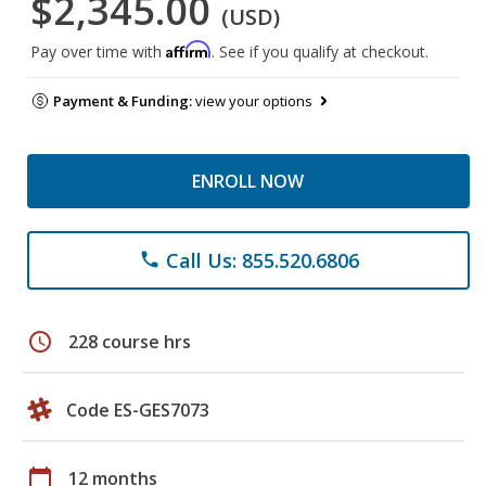
$2,345.00
(USD)
Affirm
Pay over time with
. See if you qualify at checkout.
Payment & Funding:
view your options
ENROLL NOW
Call Us: 855.520.6806
phone
schedule
228 course hrs
Code ES-GES7073
calendar_today
12 months