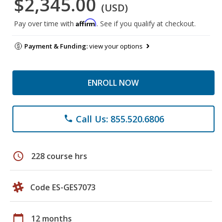
$2,345.00
(USD)
Affirm
Pay over time with
. See if you qualify at checkout.
Payment & Funding:
view your options
ENROLL NOW
Call Us: 855.520.6806
phone
schedule
228 course hrs
Code ES-GES7073
calendar_today
12 months