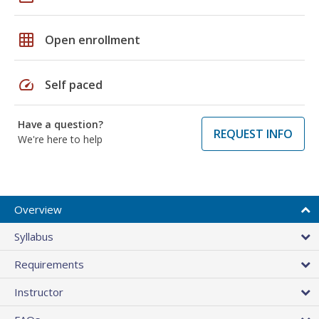
grid_on
Open enrollment
speed
Self paced
Have a question?
REQUEST INFO
We're here to help
Overview
Syllabus
Requirements
Instructor