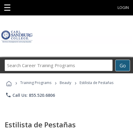
☰
LOGIN
Search
Go
Career
Training
›
›
›
Programs
Training Programs
Beauty
Estilista de Pestañas
phone
Call Us: 855.520.6806
Estilista de Pestañas