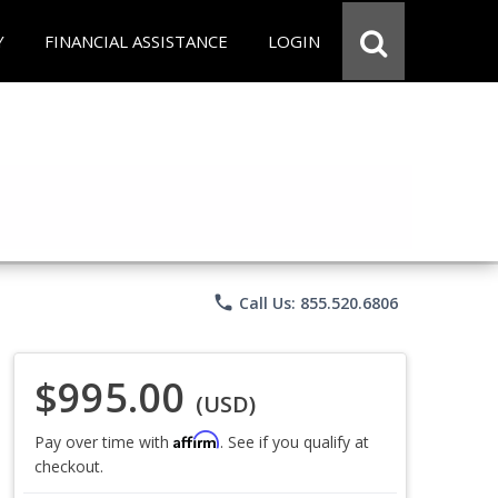
Y
FINANCIAL ASSISTANCE
LOGIN
phone
Call Us: 855.520.6806
$995.00
(USD)
Affirm
Pay over time with
. See if you qualify at
checkout.