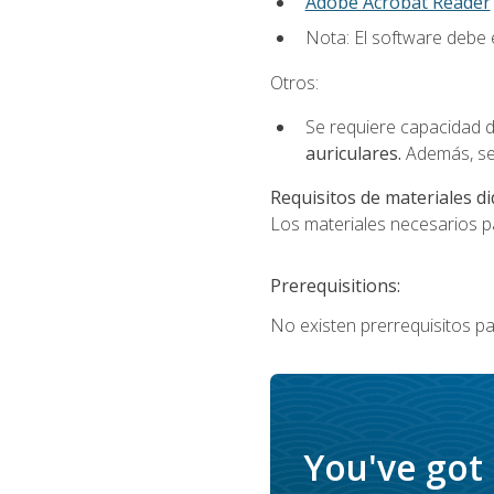
Adobe Acrobat Reader
Nota: El software debe e
Otros:
Se requiere capacidad d
auriculares.
Además, se
Requisitos de materiales di
Los materiales necesarios par
Prerequisitions:
No existen prerrequisitos pa
You've got