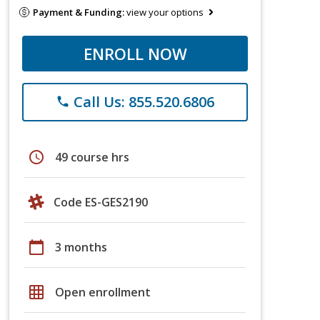
Payment & Funding:
view your options
ENROLL NOW
Call Us: 855.520.6806
phone
schedule
49 course hrs
Code ES-GES2190
calendar_today
3 months
grid_on
Open enrollment