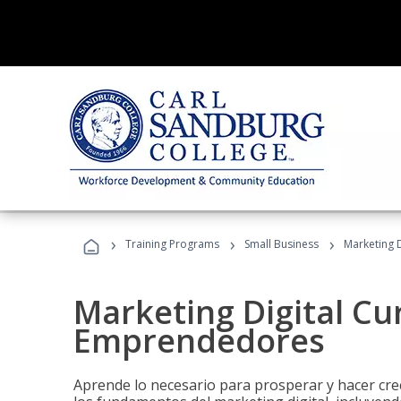
›
›
›
Training Programs
Small Business
Marketing 
Marketing Digital Cu
Emprendedores
Aprende lo necesario para prosperar y hacer cr