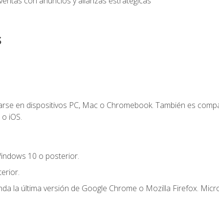
entas con anuncios y alianzas estratégicas
s
zarse en dispositivos PC, Mac o Chromebook. También es compa
 o iOS.
indows 10 o posterior.
erior.
a la última versión de Google Chrome o Mozilla Firefox. Micro