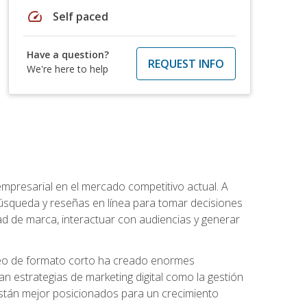
speed
Self paced
Have a question?
REQUEST INFO
We're here to help
 empresarial en el mercado competitivo actual. A
squeda y reseñas en línea para tomar decisiones
d de marca, interactuar con audiencias y generar
 video de formato corto ha creado enormes
strategias de marketing digital como la gestión
 están mejor posicionados para un crecimiento