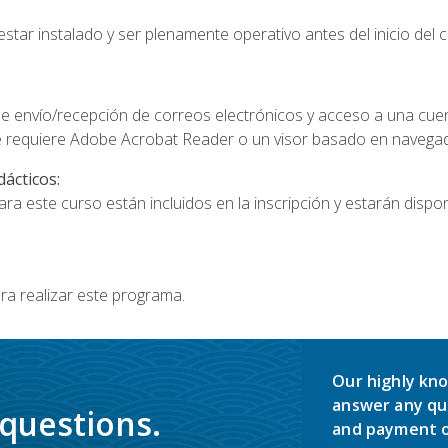
star instalado y ser plenamente operativo antes del inicio del c
e envío/recepción de correos electrónicos y acceso a una cue
 requiere Adobe Acrobat Reader o un visor basado en navegador
dácticos:
a este curso están incluidos en la inscripción y estarán disponi
ra realizar este programa.
Our highly kno
answer any qu
 questions.
and payment o